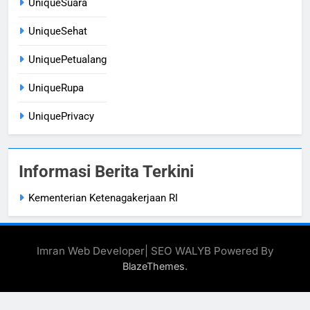
UniqueSuara
UniqueSehat
UniquePetualang
UniqueRupa
UniquePrivacy
Informasi Berita Terkini
Kementerian Ketenagakerjaan RI
Imran Web Developer| SEO WALYB Powered By
.
BlazeThemes