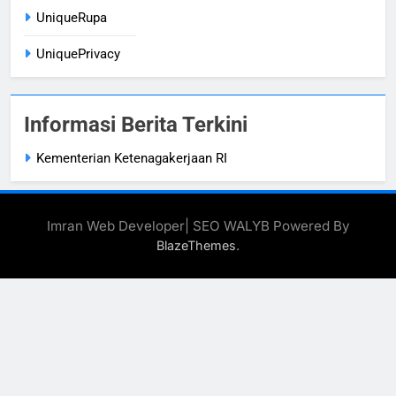
UniqueRupa
UniquePrivacy
Informasi Berita Terkini
Kementerian Ketenagakerjaan RI
Imran Web Developer| SEO WALYB Powered By
.
BlazeThemes