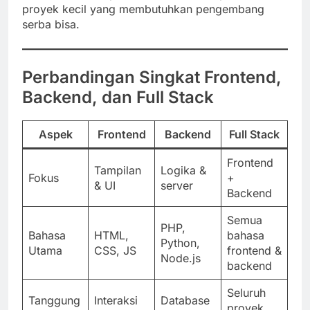
proyek kecil yang membutuhkan pengembang
serba bisa.
Perbandingan Singkat Frontend,
Backend, dan Full Stack
Aspek
Frontend
Backend
Full Stack
Frontend
Tampilan
Logika &
Fokus
+
& UI
server
Backend
Semua
PHP,
Bahasa
HTML,
bahasa
Python,
Utama
CSS, JS
frontend &
Node.js
backend
Seluruh
Tanggung
Interaksi
Database
proyek