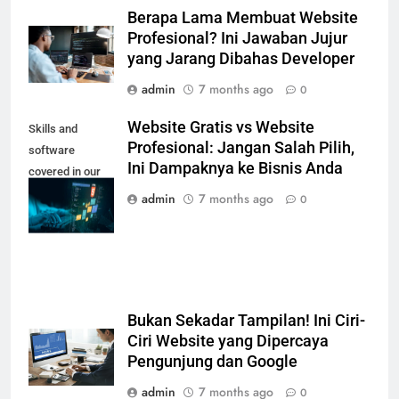
Berapa Lama Membuat Website
Profesional? Ini Jawaban Jujur
yang Jarang Dibahas Developer
admin
7 months ago
0
Website Gratis vs Website
Skills and
Profesional: Jangan Salah Pilih,
software
Ini Dampaknya ke Bisnis Anda
covered in our
Web Designing
admin
7 months ago
0
Course
Bukan Sekadar Tampilan! Ini Ciri-
Ciri Website yang Dipercaya
Pengunjung dan Google
admin
7 months ago
0