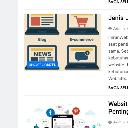
BACA SE
Jenis-
Admin
ImranWebD
aset pent
sama. Set
kebutuhan
website d
UNCATEGORIZED
kebutuhan
Website
BACA SE
Websit
Pentin
Admin