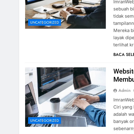
ImranWebD
sebuah bi
tidak se
UNCATEGORIZED
tampilann
Mereka bi
layak dip
terlihat 
BACA SE
Website
Membua
Admin
ImranWebD
Ciri yang 
adalah wa
UNCATEGORIZED
banyak or
sebenarny