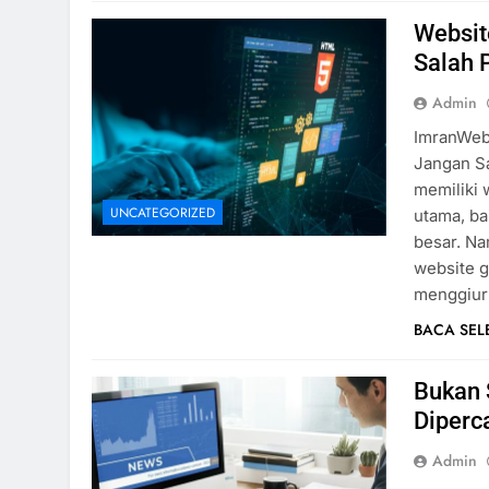
Websit
Salah 
Admin
ImranWebD
Jangan Sal
memiliki 
UNCATEGORIZED
utama, ba
besar. Na
website gr
menggiu
BACA SE
Bukan 
Diperc
Admin