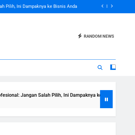
ah Pilih, Ini Dampaknya ke Bisnis Anda
e yang Dipercaya Pengunjung dan Google
iri yang Membuat Bisnis Terlihat Serius
RANDOM NEWS
 Jujur yang Jarang Dibahas Developer
ah Pilih, Ini Dampaknya ke Bisnis Anda
e yang Dipercaya Pengunjung dan Google
iri yang Membuat Bisnis Terlihat Serius
an Salah Pilih, Ini Dampaknya ke Bisnis Anda