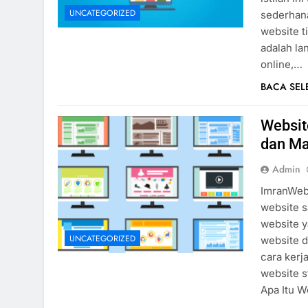
UNCATEGORIZED
sederhana
website t
adalah l
online,…
BACA SE
Websit
dan Ma
Admin
ImranWebD
website s
website y
UNCATEGORIZED
website d
cara kerj
website s
Apa Itu 