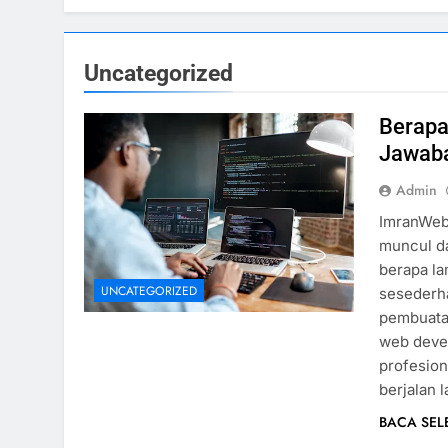
Uncategorized
Berapa
Jawaba
Admin
ImranWebD
muncul d
berapa l
UNCATEGORIZED
sesederha
pembuatan
web deve
profesion
berjalan 
BACA SE