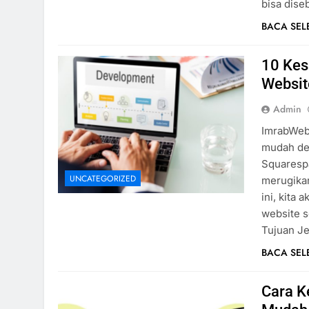
bisa dise
BACA SE
10 Ke
Websit
Admin
ImrabWeb
mudah de
Squaresp
UNCATEGORIZED
merugikan
ini, kit
website s
Tujuan J
BACA SE
Cara K