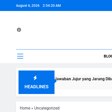
Skip
August 6, 2026
2:54:21 AM
to
content
Imr
Bangun 
BLO
ofesional? Ini Jawaban Jujur yang Jarang Dibahas Develope
HEADLINES
Home
»
Uncategorized