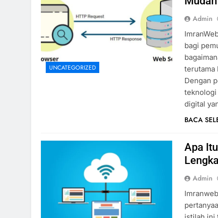
Mudah
Admin
ImranWebD
bagi pem
bagaimana
UNCATEGORIZED
terutama 
Dengan pe
teknologi
digital y
BACA SE
Apa It
Lengk
Admin
ImranwebD
pertanyaa
istilah i