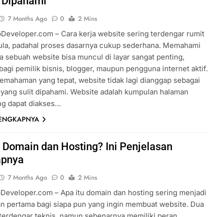
 Dipahami
7 Months Ago
0
2 Mins
eveloper.com – Cara kerja website sering terdengar rumit
ula, padahal proses dasarnya cukup sederhana. Memahami
 sebuah website bisa muncul di layar sangat penting,
bagi pemilik bisnis, blogger, maupun pengguna internet aktif.
mahaman yang tepat, website tidak lagi dianggap sebagai
 yang sulit dipahami. Website adalah kumpulan halaman
ang dapat diakses…
LENGKAPNYA
u Domain dan Hosting? Ini Penjelasan
apnya
7 Months Ago
0
2 Mins
eveloper.com – Apa itu domain dan hosting sering menjadi
n pertama bagi siapa pun yang ingin membuat website. Dua
ni terdengar teknis, namun sebenarnya memiliki peran