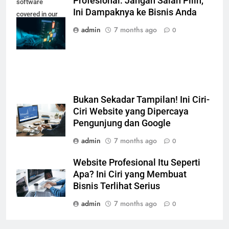
Profesional: Jangan Salah Pilih,
software
Ini Dampaknya ke Bisnis Anda
covered in our
Web Designing
admin
7 months ago
0
Course
Bukan Sekadar Tampilan! Ini Ciri-
Ciri Website yang Dipercaya
Pengunjung dan Google
admin
7 months ago
0
Website Profesional Itu Seperti
Apa? Ini Ciri yang Membuat
Bisnis Terlihat Serius
admin
7 months ago
0