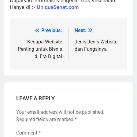
Dapatkan Informasi Mengenai Tips Kesehatan
Hanya di >
UniqueSehat.com
Previous:
Next:
Post
navigation
Kenapa Website
Jenis-Jenis Website
Penting untuk Bisnis
dan Fungsinya
di Era Digital
LEAVE A REPLY
Your email address will not be published.
Required fields are marked
*
Comment
*